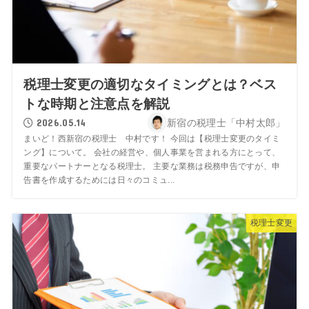
税理士変更の適切なタイミングとは？ベス
トな時期と注意点を解説
2026.05.14
新宿の税理士「中村太郎」
まいど！西新宿の税理士 中村です！ 今回は【税理士変更のタイミ
ング】について。 会社の経営や、個人事業を営まれる方にとって、
重要なパートナーとなる税理士。 主要な業務は税務申告ですが、申
告書を作成するためには日々のコミュ...
税理士変更