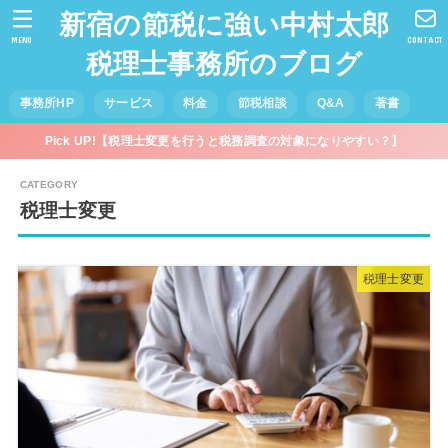
新宿の節税に強い中村太郎
MENU
CONTACT
税理士事務所のブログ
事務所HP
サービス
料金
節税相談
Q&A
著書
Pick UP!【税理士変更を行うと税務調査の対象になりやすい？】
税理士変更
税理士変更