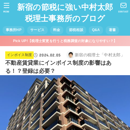
新宿の節税に強い中村太郎
MENU
CONTACT
税理士事務所のブログ
事務所HP
サービス
料金
節税相談
Q&A
著書
Pick UP!【税理士変更を行うと税務調査の対象になりやすい？】
2024.02.05
新宿の税理士「中村太郎」
インボイス制度
不動産賃貸業にインボイス制度の影響はあ
る！？登録は必要？