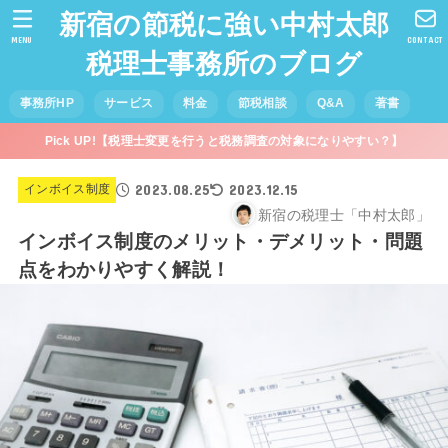
新宿の節税に強い中村太郎
MENU
CONTACT
税理士事務所のブログ
事務所HP
サービス
料金
節税相談
Q&A
著書
Pick UP!【税理士変更を行うと税務調査の対象になりやすい？】
2023.08.25
2023.12.15
インボイス制度
新宿の税理士「中村太郎」
インボイス制度のメリット・デメリット・問題
点をわかりやすく解説！