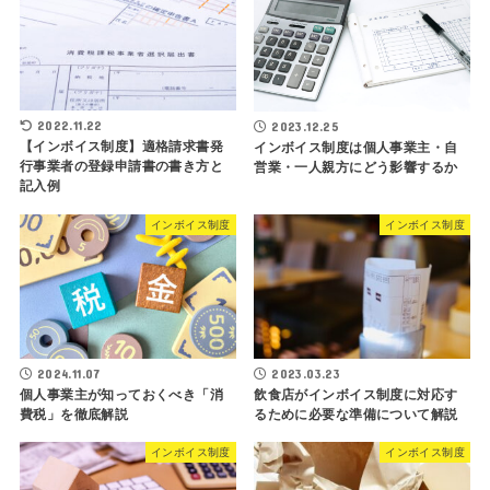
2022.11.22
2023.12.25
【インボイス制度】適格請求書発
インボイス制度は個人事業主・自
行事業者の登録申請書の書き方と
営業・一人親方にどう影響するか
記入例
インボイス制度
インボイス制度
2024.11.07
2023.03.23
個人事業主が知っておくべき「消
飲食店がインボイス制度に対応す
費税」を徹底解説
るために必要な準備について解説
インボイス制度
インボイス制度