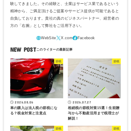
験してきました。その経験と、士業はサービス業であるという
精神から、ご満足頂けるご提案やサービス提供が可能であると
自負しております。貴社の真のビジネスパートナー、経営者の
方の「右腕」として弊社をご活用下さい。
NEW POST
節税
節税
2026.08.06
2026.07.27
車の購入は法人税の節税にな
相続税の節税対策15選！生前贈
る？税金対策と注意点
与から不動産活用まで税理士が
解説！
節税
節税